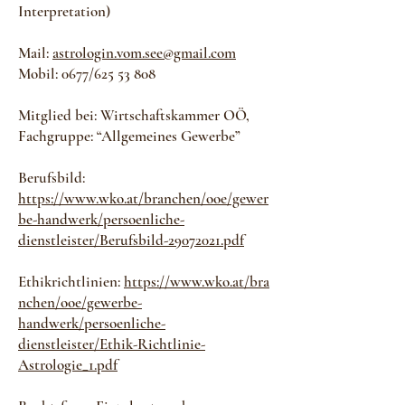
Interpretation)
Mail:
astrologin.vom.see@gmail.com
Mobil: 0677/625 53 808
Mitglied bei: Wirtschaftskammer OÖ,
Fachgruppe: “Allgemeines Gewerbe”
Berufsbild:
https://www.wko.at/branchen/ooe/gewer
be-handwerk/persoenliche-
dienstleister/Berufsbild-29072021.pdf
Ethikrichtlinien:
https://www.wko.at/bra
nchen/ooe/gewerbe-
handwerk/persoenliche-
dienstleister/Ethik-Richtlinie-
Astrologie_1.pdf